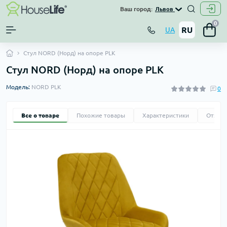
Ваш город:
Львов
0
RU
UA
Стул NORD (Норд) на опоре PLK
Стул NORD (Норд) на опоре PLK
Модель:
NORD PLK
0
Все о товаре
Похожие товары
Характеристики
Отзыв