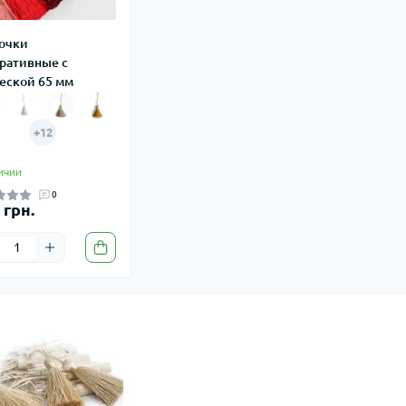
очки
ративные с
еской 65 мм
+12
ичии
0
 грн.