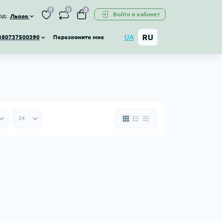
0
0
0
Войти в кабинет
од:
Львов
RU
UA
Перезвоните мне
380737500390