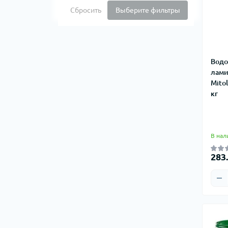
Сбросить
Выберите фильтры
Водо
лами
Mitol
кг
В нал
283.