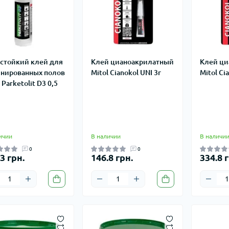
стойкий клей для
Клей цианоакрилатный
Клей ци
нированных полов
Mitol Cianokol UNI 3г
Mitol Cia
 Parketolit D3 0,5
ичии
В наличии
В наличи
0
0
3 грн.
146.8 грн.
334.8 г