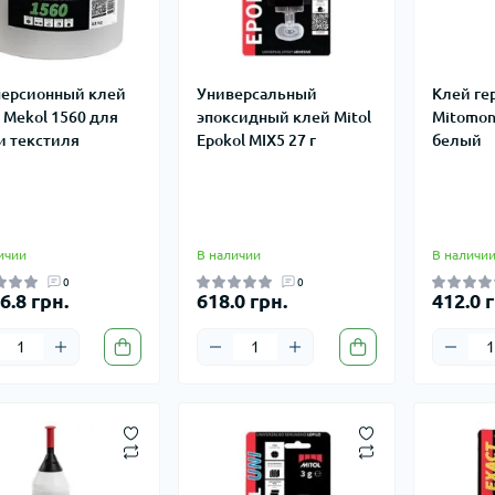
ерсионный клей
Универсальный
Клей ге
l Mekol 1560 для
эпоксидный клей Mitol
Mitomon
и текстиля
Epokol MIX5 27 г
белый
ичии
В наличии
В наличи
0
0
6.8 грн.
618.0 грн.
412.0 г