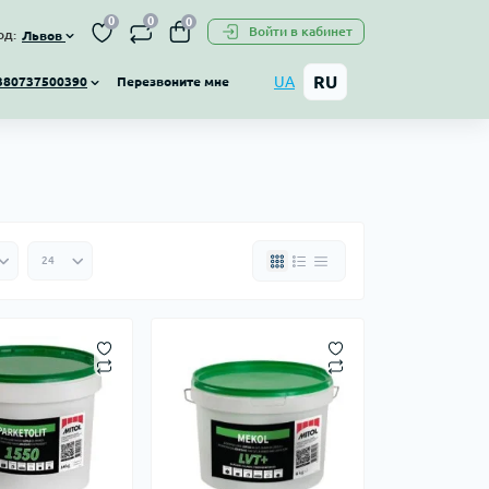
0
0
0
Войти в кабинет
од:
Львов
RU
UA
Перезвоните мне
380737500390