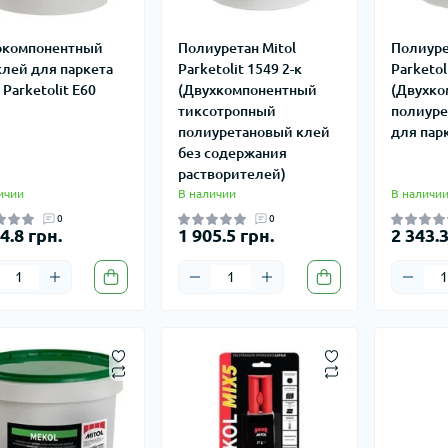
окомпонентный
Полиуретан Mitol
Полиуре
клей для паркета
Parketolit 1549 2-к
Parketol
 Parketolit E60
(Двухкомпонентный
(Двухко
тиксотропный
полиуре
полиуретановый клей
для пар
без содержания
растворителей)
ичии
В наличии
В наличи
0
0
4.8 грн.
1 905.5 грн.
2 343.3