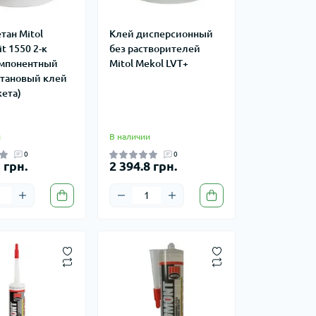
тан Mitol
Клей дисперсионный
it 1550 2-к
без растворителей
мпонентный
Mitol Mekol LVT+
тановый клей
кета)
и
В наличии
0
0
 грн.
2 394.8 грн.