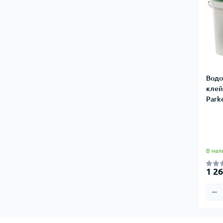
Водо
клей
Parke
В нал
1 26