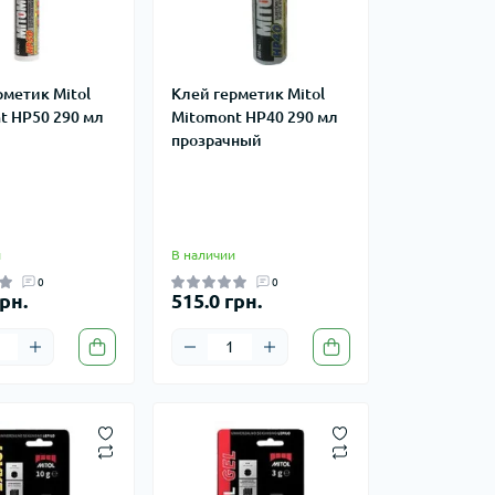
рметик Mitol
Клей герметик Mitol
t HP50 290 мл
Mitomont HP40 290 мл
прозрачный
и
В наличии
0
0
рн.
515.0 грн.