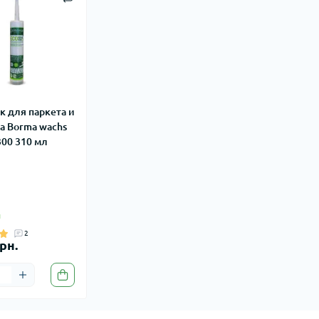
к для паркета и
а Borma wachs
300 310 мл
и
2
рн.