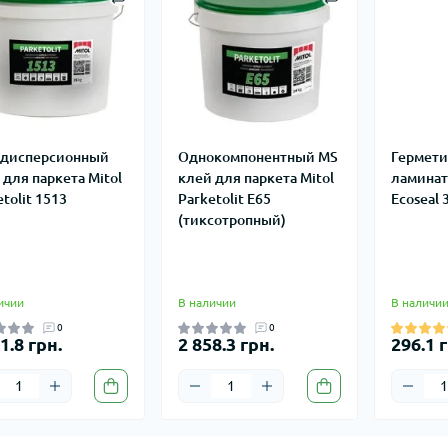
дисперсионный
Однокомпонентный MS
Гермети
 для паркета Mitol
клей для паркета Mitol
ламинат
tolit 1513
Parketolit E65
Ecoseal 
(тиксотропный)
ичии
В наличии
В наличи
0
0
1.8 грн.
2 858.3 грн.
296.1 г