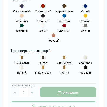
Фиолетовый
Оранжевый
Коричневый
Синий
Бежевый
Черный
Голубой
Желтый
Зеленый
Белый
Красный
Серый
Розовый
Цвет деревянных опор
*
Дымчатый
Интра
Дикий дуб
Слоновая
кость
Белый
Масло-воск
Рустик
Черный
Количество шт.:
В корзину
Купить этот товар в 1 клик