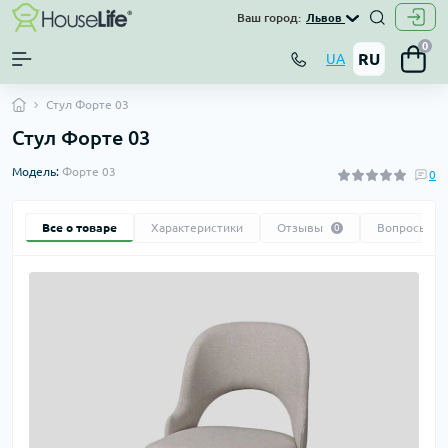
Ваш город:
Львов
0
RU
UA
Стул Форте 03
Стул Форте 03
Модель:
Форте 03
0
Все о товаре
Характеристики
Отзывы
Вопросы
0
0