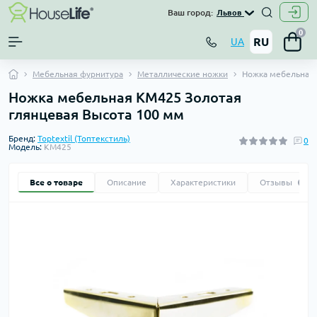
Ваш город:
Львов
0
RU
UA
Мебельная фурнитура
Металлические ножки
Ножка мебельная 
Ножка мебельная KM425 Золотая
глянцевая Высота 100 мм
Бренд:
Toptextil (Топтекстиль)
0
Модель:
KM425
Все о товаре
Описание
Характеристики
Отзывы
0