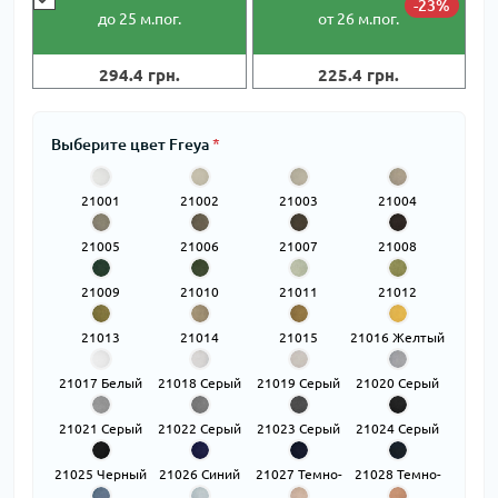
-23%
до 25
м.пог.
от 26
м.пог.
294.4 грн.
225.4 грн.
Выберите цвет Freya
*
21001
21002
21003
21004
Бежевый
Бежевый
Бежевый
Бежевый
21005
21006
21007
21008
Коричневый
Коричневый
Коричневый
Коричневый
21009
21010
21011
21012
Зеленый
Зеленый
Зеленый
Зеленый
21013
21014
21015
21016 Желтый
Зеленый
Коричневый
Коричневый
21017 Белый
21018 Серый
21019 Серый
21020 Серый
21021 Серый
21022 Серый
21023 Серый
21024 Серый
21025 Черный
21026 Синий
21027 Темно-
21028 Темно-
синий
синий