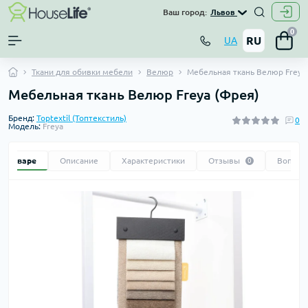
Ваш город:
Львов
0
RU
UA
Ткани для обивки мебели
Велюр
Мебельная ткань Велюр Freya
Мебельная ткань Велюр Freya (Фрея)
Бренд:
Toptextil (Топтекстиль)
0
Модель:
Freya
 о товаре
Описание
Характеристики
Отзывы
Вопрос
0