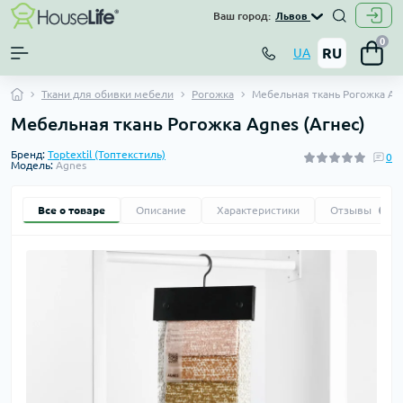
Ваш город:
Львов
0
RU
UA
Ткани для обивки мебели
Рогожка
Мебельная ткань Рогожка Agn
Мебельная ткань Рогожка Agnes (Агнес)
Бренд:
Toptextil (Топтекстиль)
0
Модель:
Agnes
Все о товаре
Описание
Характеристики
Отзывы
0