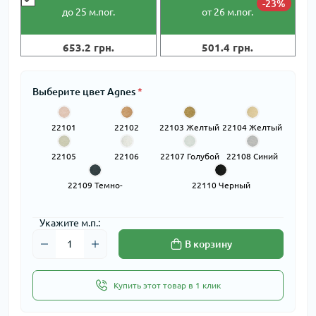
-23%
до 25
м.пог.
от 26
м.пог.
653.2 грн.
501.4 грн.
Выберите цвет Agnes
*
22101
22102
22103 Желтый
22104 Желтый
Розовый
Оранжевый
22105
22106
22107 Голубой
22108 Синий
Зеленый
Бежевый
22109 Темно-
22110 Черный
синий
Укажите м.п.:
В корзину
Купить этот товар в 1 клик