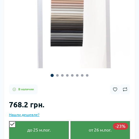
В наличии
768.2 грн.
Нашли дешевле?
-23%
до 25
м.пог.
от 26
м.пог.