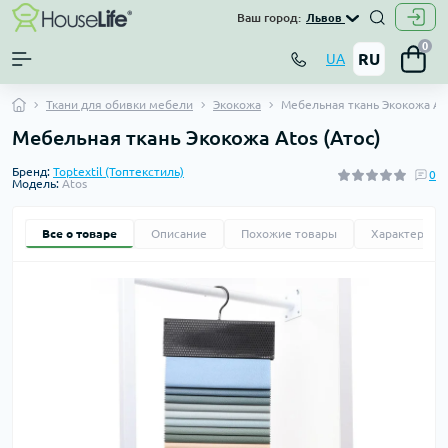
Ваш город:
Львов
0
RU
UA
Ткани для обивки мебели
Экокожа
Мебельная ткань Экокожа Ato
Мебельная ткань Экокожа Atos (Атос)
Бренд:
Toptextil (Топтекстиль)
0
Модель:
Atos
Все о товаре
Описание
Похожие товары
Характерист