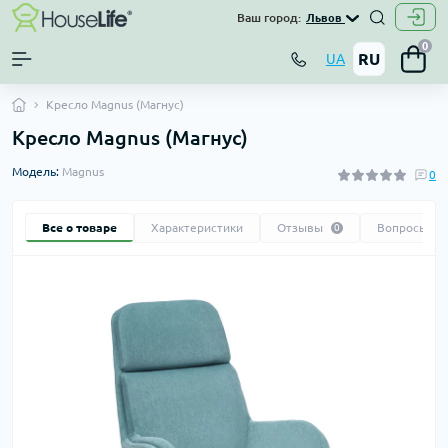
Ваш город:
Львов
0
RU
UA
Кресло Magnus (Магнус)
Кресло Magnus (Магнус)
Модель:
Magnus
0
Все о товаре
Характеристики
Отзывы
Вопросы
0
0