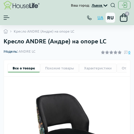
Ваш город:
Львов
0
RU
UA
Кресло ANDRE (Андре) на опоре LC
Кресло ANDRE (Андре) на опоре LC
Модель:
ANDRE LC
0
Все о товаре
Похожие товары
Характеристики
Отзыв