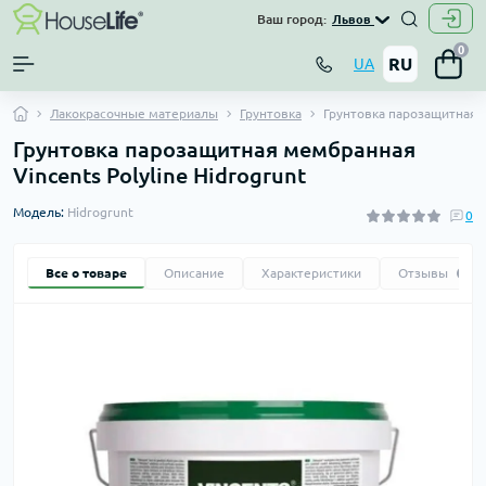
Ваш город:
Львов
0
RU
UA
Лакокрасочные материалы
Грунтовка
Грунтовка парозащитная м
Грунтовка парозащитная мембранная
Vincents Polyline Hidrogrunt
Модель:
Hidrogrunt
0
Все о товаре
Описание
Характеристики
Отзывы
0