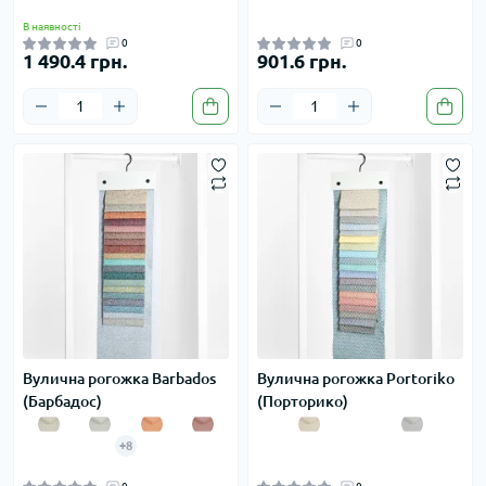
В наявності
0
0
1 490.4 грн.
901.6 грн.
Вулична рогожка Barbados
Вулична рогожка Portoriko
(Барбадос)
(Порторико)
+8