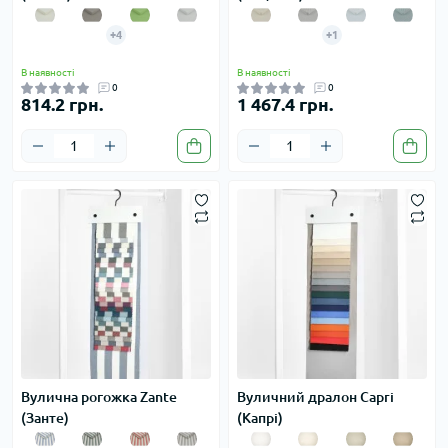
+4
+1
В наявності
В наявності
0
0
814.2 грн.
1 467.4 грн.
Вулична рогожка Zante
Вуличний дралон Capri
(Занте)
(Капрі)