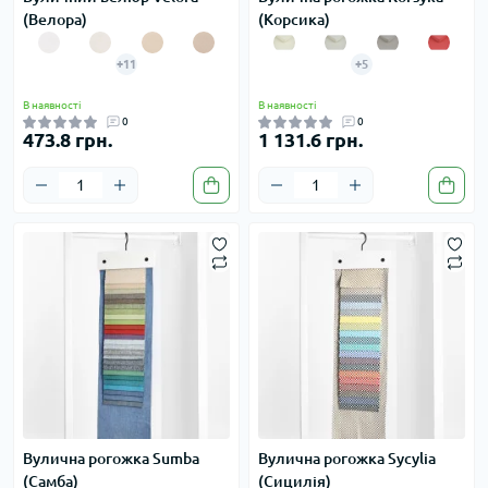
(Велора)
(Корсика)
+11
+5
В наявності
В наявності
0
0
473.8 грн.
1 131.6 грн.
Вулична рогожка Sumba
Вулична рогожка Sycylia
(Самба)
(Сицилія)