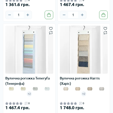
0
0
1 361.6 грн.
1 467.4 грн.
Вулична рогожка Teneryfa
Вулична рогожка Harris
(Тенерифа)
(Харіс)
+2
+2
0
0
1 467.4 грн.
1 748.0 грн.