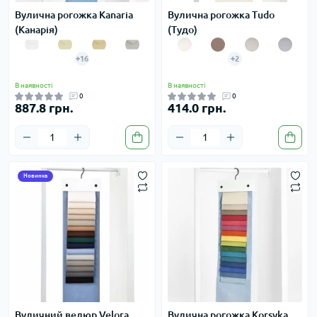
Вулична рогожка Kanaria
Вулична рогожка Tudo
(Канарія)
(Тудо)
+16
+2
В наявності
В наявності
0
0
887.8 грн.
414.0 грн.
Новинка
Вуличний велюр Velora
Вулична рогожка Korsyka