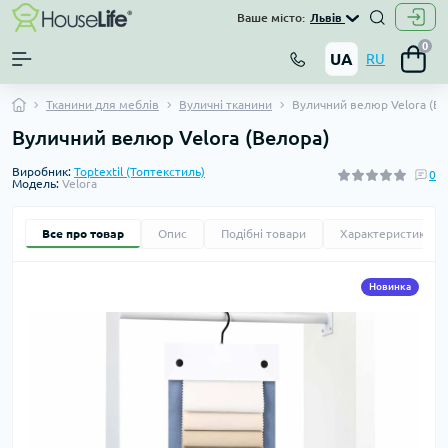
Ваше місто:
Львів
0
UA
RU
Тканини для меблів
Вуличні тканини
Вуличний велюр Velora (Ве
Вуличний велюр Velora (Велора)
Виробник:
Toptextil (Топтекстиль)
0
Модель:
Velora
Все про товар
Опис
Подібні товари
Характеристики
Новинка