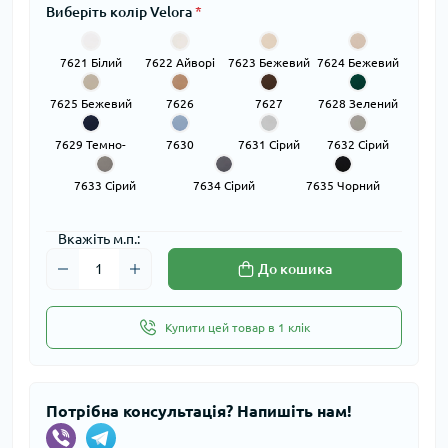
Виберіть колір Velora
*
7621 Білий
7622 Айворі
7623 Бежевий
7624 Бежевий
7625 Бежевий
7626
7627
7628 Зелений
Коричневий
Коричневий
7629 Темно-
7630
7631 Сірий
7632 Сірий
Синій
Блакитний
7633 Сірий
7634 Сірий
7635 Чорний
Вкажіть м.п.:
До кошика
Купити цей товар в 1 клік
Потрібна консультація? Напишіть нам!