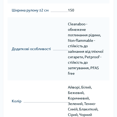
Ширина рулону ±2 см
150
Cleanaboo -
обмежене
поглинання рідини,
Non-flammable -
стійкість до
Додаткові особливості
займання від тліючої
сигарети, Petproof -
стійкість до
затягування, PFAS
free
Айворі, Білий,
Бежевий,
Коричневий,
Колір
Зелений, Темно-
Синій, Блакиткий,
Сірий, Чорний