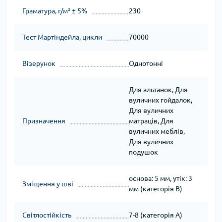
Граматура, г/м² ± 5%
230
Тест Мартіндейла, цикли
70000
Візерунок
Однотонні
Для альтанок, Для
вуличних гойдалок,
Для вуличних
Призначення
матраців, Для
вуличних меблів,
Для вуличних
подушок
основа: 5 мм, утік: 3
Зміщення у шві
мм (категорія B)
Світлостійкість
7-8 (категорія А)