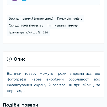
Бренд:
Колекція:
Toptextil (Топтекстиль)
Velora
Склад:
Тип тканини:
100% Поліестер
Велюр
Граматура, г/м² ± 5%:
230
Опис
Відтінки товару можуть трохи відрізнятись від
фотографій через виробничі особливості або
налаштування екрану й освітлення при зйомці та
перегляді.
Подібні товари