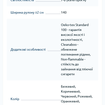
Світлостійкість
7-8 (категорія А)
Ширина рулону ±2 см
140
Oeko-tex Standard
100 - гарантія
високої якості і
екологічності,
Cleanaboo -
Додаткові особливості
обмежене
поглинання рідини,
Non-flammable -
стійкість до
займання від тліючої
сигарети
Бежевий,
Коричневий,
Червоний, Рожевий,
Колір
Оранжевий,