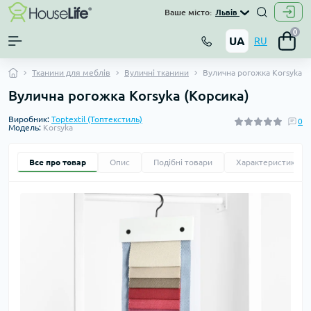
Ваше місто:
Львів
0
UA
RU
Тканини для меблів
Вуличні тканини
Вулична рогожка Korsyka (
Вулична рогожка Korsyka (Корсика)
Виробник:
Toptextil (Топтекстиль)
0
Модель:
Korsyka
Все про товар
Опис
Подібні товари
Характеристики