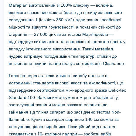
Матеріал виготовлений зі 100% олефіну — волокна,
відомого своєю високою стійкістю до впливу зовнішнього
середовища. Щільність 350 г/м² надає тканині особливої
міцності та відчуття ґрунтовності, а показник стійкості до
стирання — 27 000 циклів за тестом Мартіндейла —
підтверджує витривалість та довговічність полотен навіть у
випадку інтенсивного використання. Такий матеріал
чудово витримує погодні зміни температур, стійкий до
поглинання рідини, на що вказує сертифікація Cleanaboo.
Головна перевага текстильного виробу полягає в
дотриманні стандартів високої якості та екологічності, що
підтверджено сертифікатом міжнародного зразка Oeko-tex
Standard 100. Важливим аргументом рентабельності у
застосуванні тканини можна вважати опірність до
займання від тління сигарет, що засвідчено тестом Non-
flammable. Купити матеріал шириною 140 см можна за
доступною ціною виробника. Позиційний ряд полотен
складається з 16- колірної палітри — зробити вибір