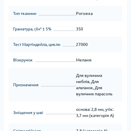
Тип тканини
Рогожка
Граматура, г/м² ± 5%
350
Тест Мартіндейла, цикли
27000
Візерунок
Меланж
Для вуличних
меблів, Для
Призначення
альтанок, Для
вуличних парасоль
основа: 2,8 мм, утік:
Зміщення у шві
3,7 мм (категорія A)