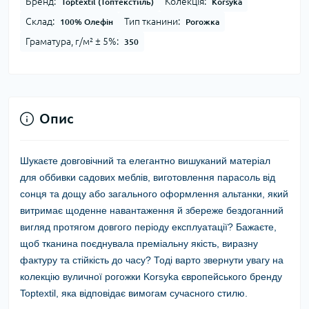
Бренд:
Колекція:
Toptextil (Топтекстиль)
Korsyka
Склад:
Тип тканини:
100% Олефін
Рогожка
Граматура, г/м² ± 5%:
350
Опис
Шукаєте довговічний та елегантно вишуканий матеріал
для оббивки садових меблів, виготовлення парасоль від
сонця та дощу або загального оформлення альтанки, який
витримає щоденне навантаження й збереже бездоганний
вигляд протягом довгого періоду експлуатації? Бажаєте,
щоб тканина поєднувала преміальну якість, виразну
фактуру та стійкість до часу? Тоді варто звернути увагу на
колекцію вуличної рогожки Korsyka європейського бренду
Toptextil, яка відповідає вимогам сучасного стилю.