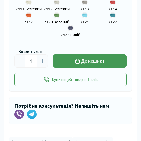
7111 Бежевий
7112 Бежевий
7113
7114
Коричневий
Червоний
7117
7120 Зелений
7121
7122
Оранжевий
Блакитний
Блакитний
7123 Синій
Вкажіть м.п.:
До кошика
Купити цей товар в 1 клік
Потрібна консультація? Напишіть нам!