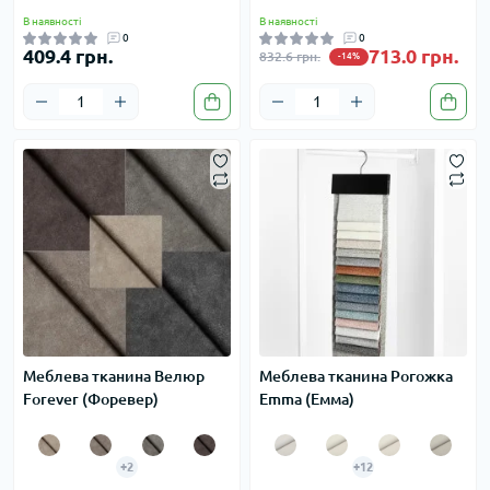
В наявності
В наявності
0
0
409.4 грн.
713.0 грн.
832.6 грн.
-14%
Меблева тканина Велюр
Меблева тканина Рогожка
Forever (Форевер)
Emma (Емма)
+2
+12