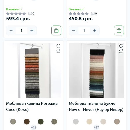
В наявності
В наявності
0
0
593.4 грн.
450.8 грн.
Меблева тканина Рогожка
Меблева тканина Букле
Coco (Коко)
Now or Never (Нау ор Невер)
+12
+17