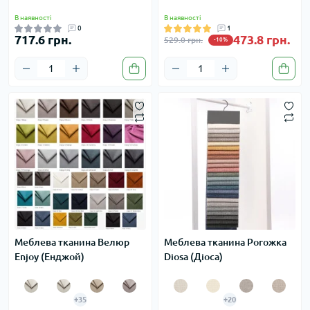
В наявності
В наявності
0
1
717.6 грн.
473.8 грн.
529.0 грн.
-10%
Меблева тканина Велюр
Меблева тканина Рогожка
Enjoy (Енджой)
Diosa (Діоса)
+35
+20