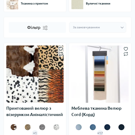
Тканина з принтом
Вуличні тканини
Фільтр
Принтований велюр з
Меблева тканина Велюр
візерунком Анімалістичний
Cord (Корд)
+1
+17