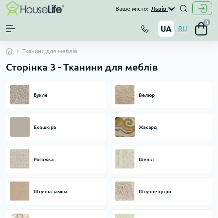
Ваше місто:
Львів
0
UA
RU
Тканини для меблів
Сторінка 3 - Тканини для меблів
Букле
Велюр
Екошкіра
Жакард
Рогожка
Шеніл
Штучна замша
Штучне хутро