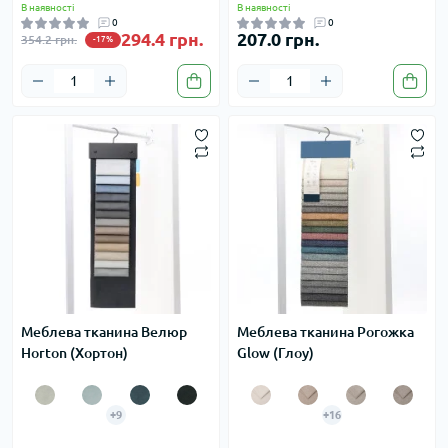
В наявності
В наявності
0
0
294.4 грн.
207.0 грн.
354.2 грн.
-17%
Меблева тканина Велюр
Меблева тканина Рогожка
Horton (Хортон)
Glow (Глоу)
+9
+16