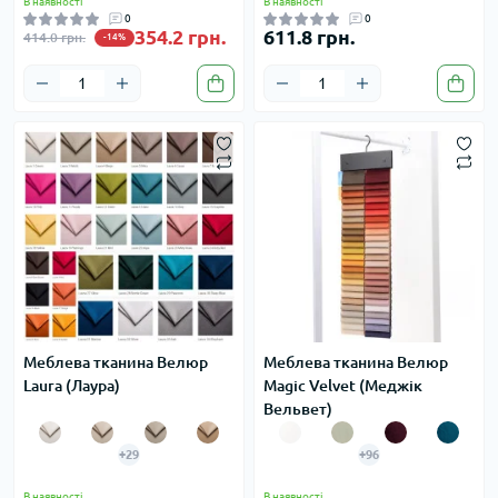
В наявності
В наявності
0
0
354.2 грн.
611.8 грн.
414.0 грн.
-14%
Меблева тканина Велюр
Меблева тканина Велюр
Laura (Лаура)
Magic Velvet (Меджік
Вельвет)
+29
+96
В наявності
В наявності