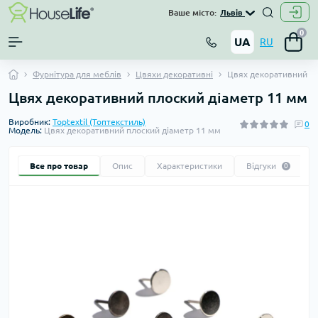
Ваше місто:
Львів
0
UA
RU
Фурнітура для меблів
Цвяхи декоративні
Цвях декоративний пл
Цвях декоративний плоский діаметр 11 мм
Виробник:
Toptextil (Топтекстиль)
0
Модель:
Цвях декоративний плоский діаметр 11 мм
Все про товар
Опис
Характеристики
Відгуки
0