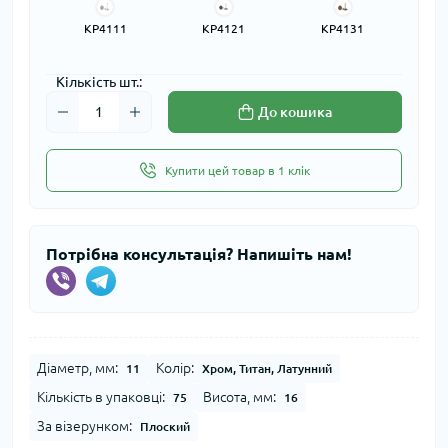
KP4111
KP4121
KP4131
Кількість шт.:
До кошика
Купити цей товар в 1 клік
Потрібна консультація? Напишіть нам!
Діаметр, мм:
Колір:
11
Хром, Титан, Латунний
Кількість в упаковці:
Висота, мм:
75
16
За візерунком:
Плоский