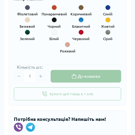
Фіолетовий
Помаранчевий
Коричневий
Синій
Бежевий
Чорний
Блакитний
Жовтий
Зелений
Білий
Червоний
Сірий
Рожевий
Кількість шт.:
До кошика
Купити цей товар в 1 клік
Потрібна консультація? Напишіть нам!