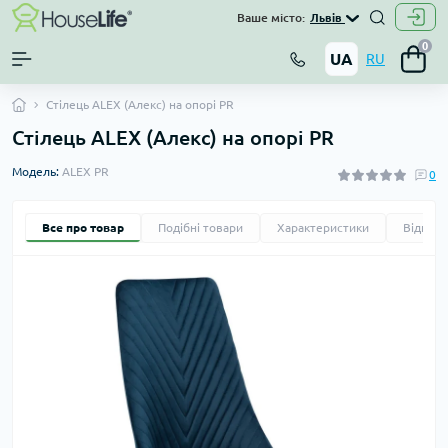
Ваше місто:
Львів
0
UA
RU
Стілець ALEX (Алекс) на опорі PR
Стілець ALEX (Алекс) на опорі PR
Модель:
ALEX PR
0
Все про товар
Подібні товари
Характеристики
Відгуки