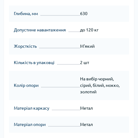
Глибина, мм
630
Допустиме навантаження
до 120 кг
Жорсткість
М'який
Кількість в упаковці
2 шт
На вибір чорний,
Колір опори
сірий, білий, мокко,
золотий
Матеріал каркасу
Метал
Матеріал опори
Метал