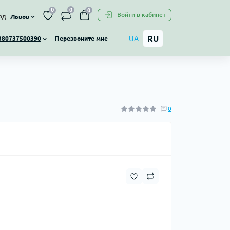
0
0
0
Войти в кабинет
од:
Львов
RU
UA
Перезвоните мне
380737500390
0