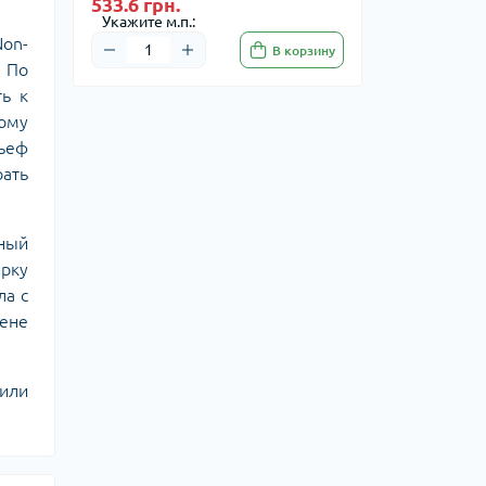
533.6 грн.
Укажите м.п.:
on-
В корзину
. По
ть к
хому
льеф
рать
ьный
ирку
ла с
ене
 или