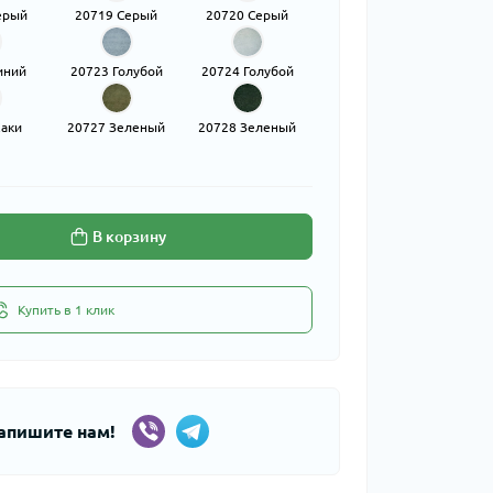
ерый
20719 Серый
20720 Серый
иний
20723 Голубой
20724 Голубой
Хаки
20727 Зеленый
20728 Зеленый
В корзину
Купить в 1 клик
апишите нам!