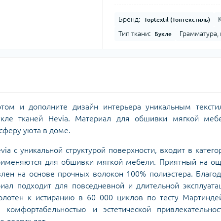
Бренд:
Toptextil (Топтекстиль)
Тип ткани:
Грамматура, 
Букле
ртом и дополните дизайн интерьера уникальным тексти
укле тканей Hevia. Материал для обшивки мягкой мебе
сферу уюта в доме.
via с уникальной структурой поверхности, входит в катег
рименяются для обшивки мягкой мебели. Приятный на ощ
влен на основе прочных волокон 100% полиэстера. Благо
риал подходит для повседневной и длительной эксплуата
полотен к истиранию в 60 000 циклов по тесту Мартинде
я комфортабельностью и эстетической привлекательнос