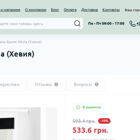
о магазине
О компании
Блог
Оплата
Доставка
Контакты
Ваш гор
Пн - Пт 09:00 - 17:00
+
нь Букле Hevia (Хевия)
a (Хевия)
теристики
Отзывы
Вопросы
0
0
В наличии
593.4 грн.
-10%
533.6 грн.
Вы экономите:
59.8 грн.