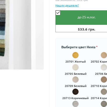
Нашли дешевле?
до 25
м.пог.
533.6 грн.
Выберите цвет Hevia
*
20701 Желтый
20702 Кор
20705 Бежевый
20706 Б
20709 Бежевый
20710 Кор
20713 Коричневый
20714 Кор