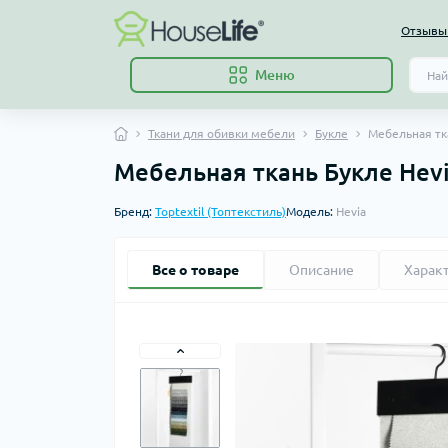
Отзывы 
Меню
Ткани для обивки мебели
Букле
Мебельная тка
Мебельная ткань Букле Hevi
Бренд:
Toptextil (Топтекстиль)
Модель:
Hevia
Все о товаре
Описание
Харак