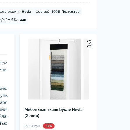
Коллекция:
Состав:
Hevia
100% Полиэстер
г/м² ± 5%:
440
лем
ли,
орию
упь
даря
ции.
Мебельная ткань Букле Hevia
(Хевия)
йла,
тью
593.4 грн.
-10%