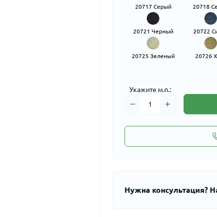
20717 Серый
20718 С
20721 Черный
20722 С
20725 Зеленый
20726 
Укажите м.п.:
Нужна консультация? Н