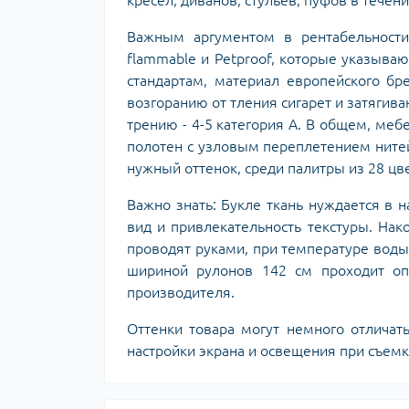
кресел, диванов, стульев, пуфов в течени
Важным аргументом в рентабельности
flammable и Petproof, которые указыва
стандартам, материал европейского бре
возгоранию от тления сигарет и затягива
трению - 4-5 категория А. В общем, ме
полотен с узловым переплетением ните
нужный оттенок, среди палитры из 28 цв
Важно знать: Букле ткань нуждается в 
вид и привлекательность текстуры. На
проводят руками, при температуре воды
шириной рулонов 142 см проходит о
производителя.
Оттенки товара могут немного отличат
настройки экрана и освещения при съемк