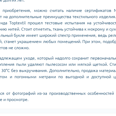
е долгих лет.
 приобретения, можно считать наличие сертификатов N
ют на дополнительные преимущества текстильного изделия
нда Toptextil прошел тестовые испытания на устойчивос
нию нитей. Стоит отметить, ткань устойчива к мокрому и су
бельный букле имеет широкий спектр применения, ведь ре
й, станет украшением любых помещений. При этом, подоб
етов не сложно.
надлежащем уходе, который надолго сохранит первоначал
копления пыли удаляют пылесосом или мягкой щеткой. Ст
 30°C без выкручивания. Дополнительно, продажа материа
птом и погонными метрами по выгодной и доступной ц
ься от фотографий из-за производственных особенностей
е и просмотре.