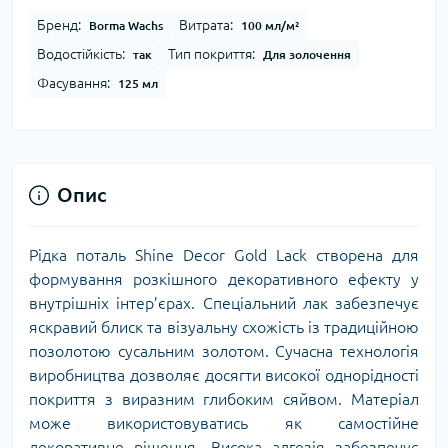
Бренд:
Витрата:
Borma Wachs
100 мл/м²
Водостійкість:
Тип покриття:
так
Для золочення
Фасування:
125 мл
Опис
Рідка поталь Shine Decor Gold Lack створена для
формування розкішного декоративного ефекту у
внутрішніх інтер’єрах. Спеціальний лак забезпечує
яскравий блиск та візуальну схожість із традиційною
позолотою сусальним золотом. Сучасна технологія
виробництва дозволяє досягти високої однорідності
покриття з виразним глибоким сяйвом. Матеріал
може використовуватись як самостійне
декоративне рішення. Висока адгезія забезпечує