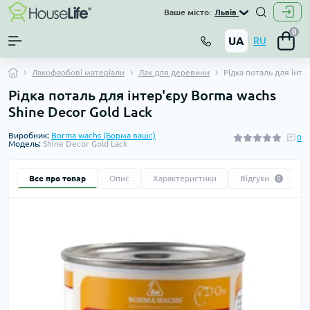
Ваше місто:
Львів
0
UA
RU
Лакофарбові матеріали
Лак для деревини
Рідка поталь для інте
Рідка поталь для інтер'єру Borma wachs
Shine Decor Gold Lack
Виробник:
Borma wachs (Борма вашс)
0
Модель:
Shine Decor Gold Lack
Все про товар
Опис
Характеристики
Відгуки
0