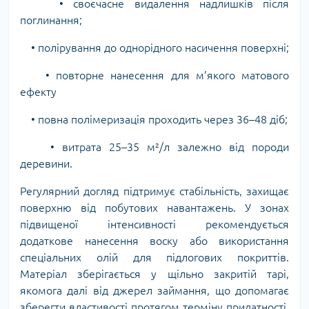
• своєчасне видалення надлишків після
поглинання;
• полірування до однорідного насичення поверхні;
• повторне нанесення для м’якого матового
ефекту
• повна полімеризація проходить через 36–48 діб;
• витрата 25–35 м²/л залежно від породи
деревини.
Регулярний догляд підтримує стабільність, захищає
поверхню від побутових навантажень. У зонах
підвищеної інтенсивності рекомендується
додаткове нанесення воску або використання
спеціальних олій для підлогових покриттів.
Матеріал зберігається у щільно закритій тарі,
якомога далі від джерел займання, що допомагає
зберегти властивості протягом терміну придатності.