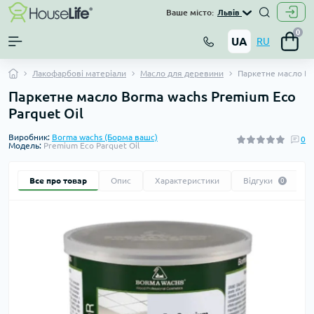
Ваше місто:
Львів
0
UA
RU
Лакофарбові матеріали
Масло для деревини
Паркетне масло Bo
Паркетне масло Borma wachs Premium Eco
Parquet Oil
Виробник:
Borma wachs (Борма вашс)
0
Модель:
Premium Eco Parquet Oil
Все про товар
Опис
Характеристики
Відгуки
0