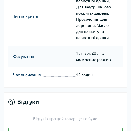
паркетної дошки,
Для внутрішнього
покриття дерева,
Тип покриття
Просочення для
деревини, Масло
для паркету та
паркетної дошки
1 л , 5 л, 20 л та
Фасування
можливий розлив
Час висихання
12 годин
Відгуки
Відгуків про цей товар ще не було.