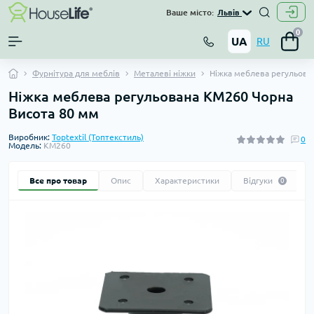
Ваше місто:
Львів
0
UA
RU
Фурнітура для меблів
Металеві ніжки
Ніжка меблева регульова
Ніжка меблева регульована KM260 Чорна
Висота 80 мм
Виробник:
Toptextil (Топтекстиль)
0
Модель:
KM260
Все про товар
Опис
Характеристики
Відгуки
0