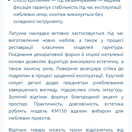
спосіб кріплення — під загвинчування — надійна
фіксація гарантує стабільність під час експлуатації
меблевих опор, монтаж виконується без
складного інструменту.
Латунна накладка активно застосовується під час
виготовлення нових меблів, а також у процесі
реставрації класичних моделей гарнітура.
Поєднання декоративної форми й міцної металевої
основи дозволяє фурнітурі виконувати естетичну, а
також захисну роль. Поверхня аксесуара стійка до
подряпин в процесі щоденної експлуатації. Круглий
силует деталі додає предметам умеблювання
завершеного вигляду, підкреслює стиль інтер’єру.
Золотий відтінок формує благородний акцент у
просторі. Практичність, довговічність, естетика
роблять модель KM150 вдалим вибором для
меблевих проєктів.
Відтінки товару можуть трохи відрізнятись від