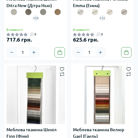
Ditra New (Дітра Нью)
Emma (Емма)
+10
+12
В наявності
В наявності
0
0
717.6 грн.
625.6 грн.
Меблева тканина Шеніл
Меблева тканина Велюр
Finn (Фінн)
Gael (Гаель)