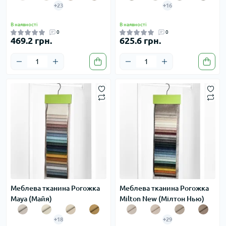
+23
+16
В наявності
В наявності
0
0
469.2 грн.
625.6 грн.
Меблева тканина Рогожка
Меблева тканина Рогожка
Maya (Майя)
Milton New (Мілтон Нью)
+18
+29