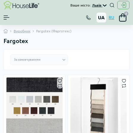
Ваше місто:
Львів
0
UA
RU
Виробник
Fargotex (Фарготекс)
Fargotex