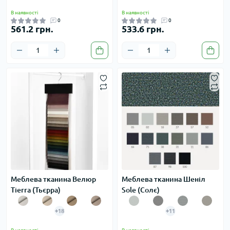
В наявності
В наявності
0
0
561.2 грн.
533.6 грн.
Меблева тканина Велюр
Меблева тканина Шеніл
Tierra (Тьєрра)
Sole (Солє)
+18
+11