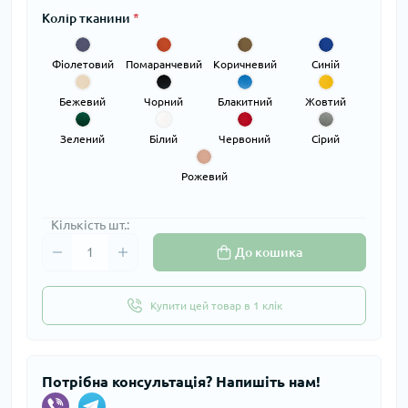
Колір тканини
*
Фіолетовий
Помаранчевий
Коричневий
Синій
Бежевий
Чорний
Блакитний
Жовтий
Зелений
Білий
Червоний
Сірий
Рожевий
Кількість шт.:
До кошика
Купити цей товар в 1 клік
Потрібна консультація? Напишіть нам!