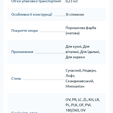
Об'єм упаковки транспортний
0,23 м3
Особливості конструкції
Зі спинкою
Порошкова фарба
Покриття опори
(матова)
Для кухні, Для
Призначення
вітальні, Для їдальні,
Для хореки
Сучасний, Модерн,
Лофт,
Стиль
Скандинавський,
Мінімалізм
OV, PR, LC, ZL, KN, LR,
PL, PLK, OF, PVL
180/360, OV
Сумісність опор