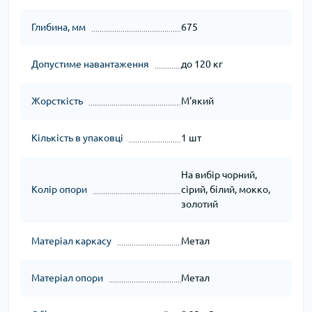
Глибина, мм
675
Допустиме навантаження
до 120 кг
Жорсткість
М'який
Кількість в упаковці
1 шт
На вибір чорний,
Колір опори
сірий, білий, мокко,
золотий
Матеріал каркасу
Метал
Матеріал опори
Метал