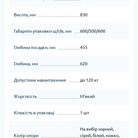
Висота, мм
830
Габарити упаковки ш/г/в, мм
600/500/600
Глибина посадки, мм
455
Глибина, мм
620
Допустиме навантаження
до 120 кг
Жорсткість
М'який
Кількість в упаковці
1 шт
На вибір чорний,
Колір опори
сірий, білий, мокко,