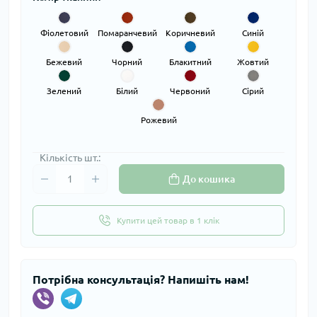
Фіолетовий
Помаранчевий
Коричневий
Синій
Бежевий
Чорний
Блакитний
Жовтий
Зелений
Білий
Червоний
Сірий
Рожевий
Кількість шт.:
До кошика
Купити цей товар в 1 клік
Потрібна консультація? Напишіть нам!