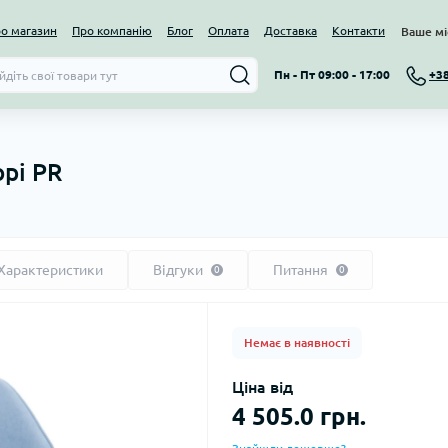
ро магазин
Про компанію
Блог
Оплата
Доставка
Контакти
Ваше мі
Пн - Пт 09:00 - 17:00
+3
орі PR
Характеристики
Відгуки
Питання
0
0
Немає в наявності
Ціна від
4 505.0 грн.