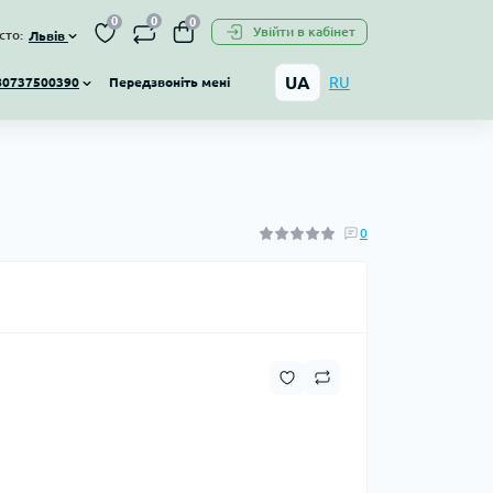
0
0
0
Увійти в кабінет
сто:
Львів
UA
RU
Передзвоніть мені
80737500390
0