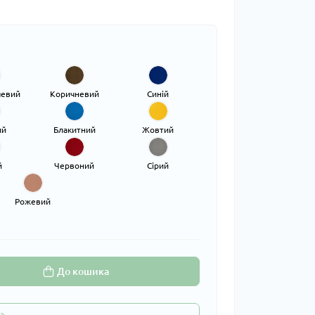
чевий
Коричневий
Синій
ий
Блакитний
Жовтий
й
Червоний
Сірий
Рожевий
До кошика