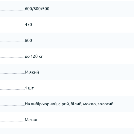
600/600/500
470
600
до 120 кг
М'який
1 шт
На вибір чорний, сірий, білий, мокко, золотий
Метал