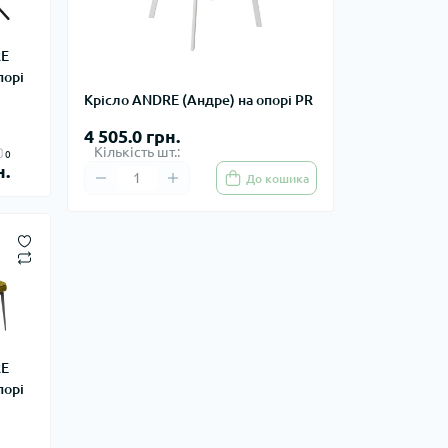
RE
порі
Крісло ANDRE (Андре) на опорі PR
4 505.0 грн.
Кількість шт.:
0
н.
До кошика
RE
порі