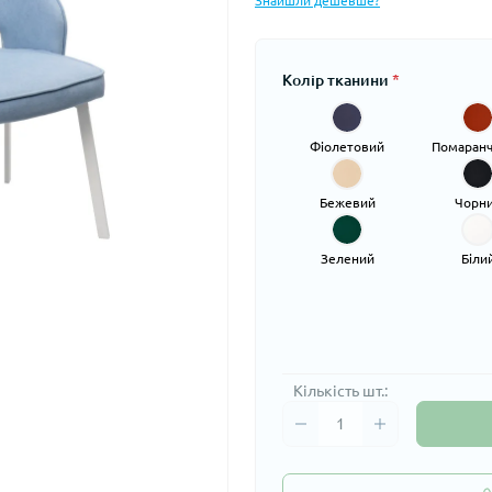
Знайшли дешевше?
Колір тканини
*
Фіолетовий
Помаран
Бежевий
Чорн
Зелений
Біли
Кількість шт.: