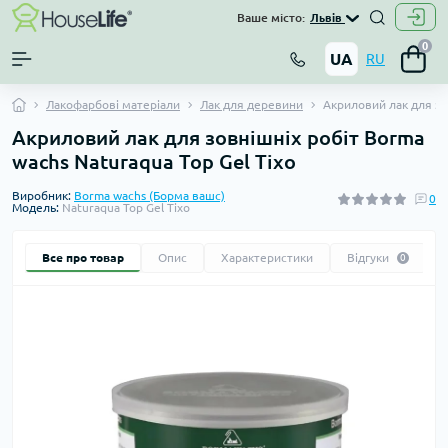
Ваше місто:
Львів
0
UA
RU
Лакофарбові матеріали
Лак для деревини
Акриловий лак для зо
Акриловий лак для зовнішніх робіт Borma
wachs Naturaqua Top Gel Tixo
Виробник:
Borma wachs (Борма вашс)
0
Модель:
Naturaqua Top Gel Tixo
Все про товар
Опис
Характеристики
Відгуки
0