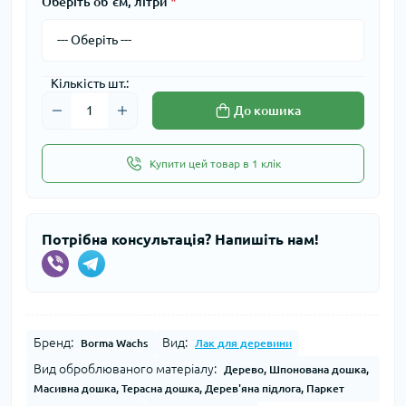
Оберіть об`єм, літри
*
Кількість шт.:
До кошика
Купити цей товар в 1 клік
Потрібна консультація? Напишіть нам!
Бренд:
Вид:
Borma Wachs
Лак для деревини
Вид оброблюваного матеріалу:
Дерево, Шпонована дошка,
Масивна дошка, Терасна дошка, Дерев'яна підлога, Паркет